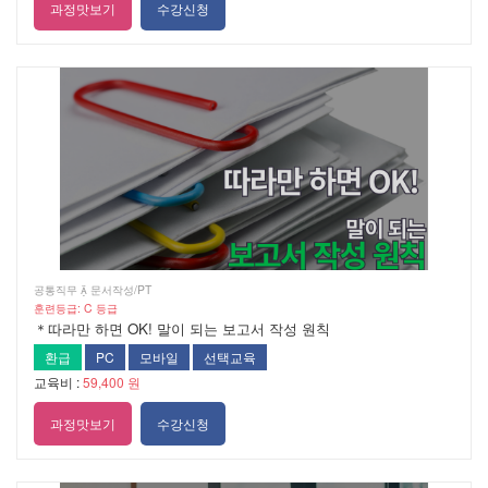
과정맛보기
수강신청
공통직무  문서작성/PT
훈련등급: C 등급
＊따라만 하면 OK! 말이 되는 보고서 작성 원칙
환급
PC
모바일
선택교육
교육비 :
59,400 원
과정맛보기
수강신청