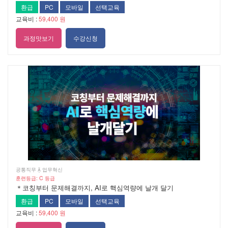
환급
PC
모바일
선택교육
교육비 :
59,400 원
과정맛보기
수강신청
공통직무  업무혁신
훈련등급: C 등급
＊코칭부터 문제해결까지, AI로 핵심역량에 날개 달기
환급
PC
모바일
선택교육
교육비 :
59,400 원