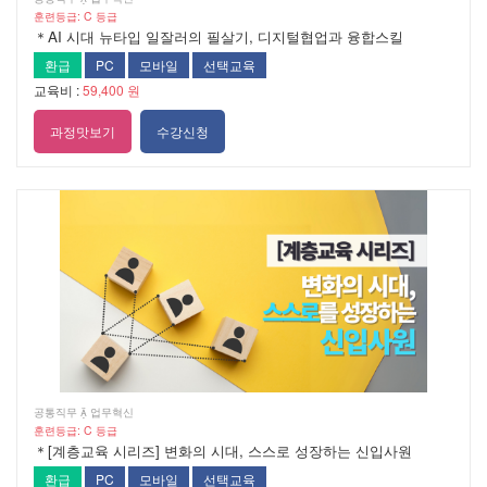
훈련등급: C 등급
＊AI 시대 뉴타입 일잘러의 필살기, 디지털협업과 융합스킬
환급
PC
모바일
선택교육
교육비 :
59,400 원
과정맛보기
수강신청
공통직무  업무혁신
훈련등급: C 등급
＊[계층교육 시리즈] 변화의 시대, 스스로 성장하는 신입사원
환급
PC
모바일
선택교육