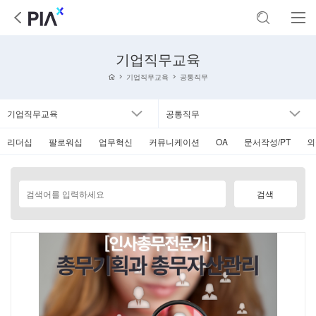
기업직무교육
기업직무교육
공통직무
기업직무교육
공통직무
리더십
팔로워십
업무혁신
커뮤니케이션
OA
문서작성/PT
외