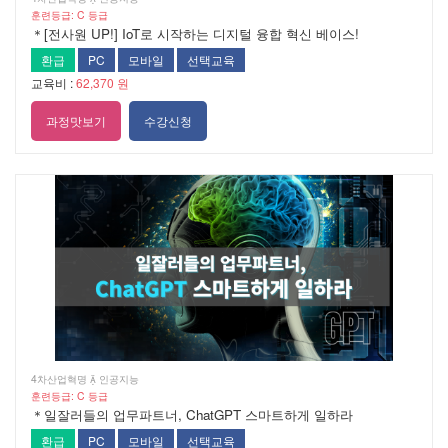
훈련등급: C 등급
＊[전사원 UP!] IoT로 시작하는 디지털 융합 혁신 베이스!
환급
PC
모바일
선택교육
교육비 :
62,370 원
과정맛보기
수강신청
4차산업혁명  인공지능
훈련등급: C 등급
＊일잘러들의 업무파트너, ChatGPT 스마트하게 일하라
환급
PC
모바일
선택교육