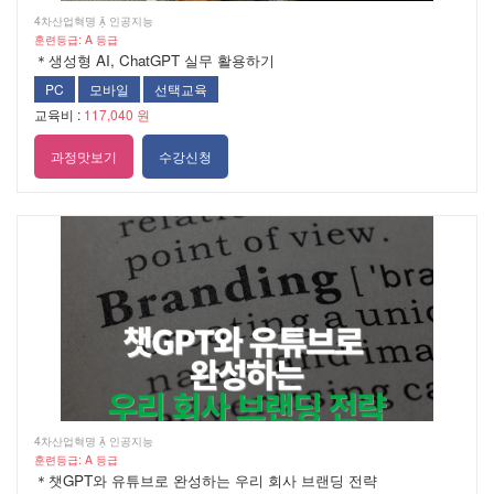
4차산업혁명  인공지능
훈련등급: A 등급
＊생성형 AI, ChatGPT 실무 활용하기
PC
모바일
선택교육
교육비 :
117,040 원
과정맛보기
수강신청
4차산업혁명  인공지능
훈련등급: A 등급
＊챗GPT와 유튜브로 완성하는 우리 회사 브랜딩 전략