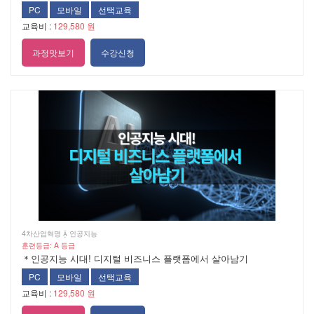
PC
모바일
선택교육
교육비 :
129,580 원
과정맛보기
수강신청
4차산업혁명  인공지능
훈련등급: A 등급
＊인공지능 시대! 디지털 비즈니스 플랫폼에서 살아남기
PC
모바일
선택교육
교육비 :
129,580 원