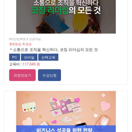
4차산업혁명  인공지능
훈련등급: A 등급
＊소통으로 조직을 혁신하다, 코칭 리더십의 모든 것
PC
모바일
선택교육
교육비 :
117,040 원
과정맛보기
수강신청