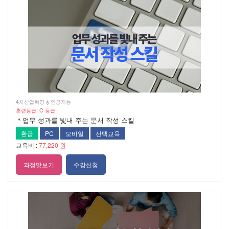
4차산업혁명  인공지능
훈련등급: C 등급
＊업무 성과를 빛내 주는 문서 작성 스킬
환급
PC
모바일
선택교육
교육비 :
77,220 원
과정맛보기
수강신청