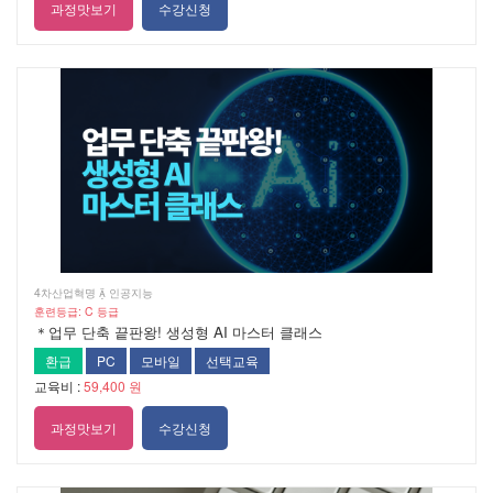
과정맛보기
수강신청
4차산업혁명  인공지능
훈련등급: C 등급
＊업무 단축 끝판왕! 생성형 AI 마스터 클래스
환급
PC
모바일
선택교육
교육비 :
59,400 원
과정맛보기
수강신청