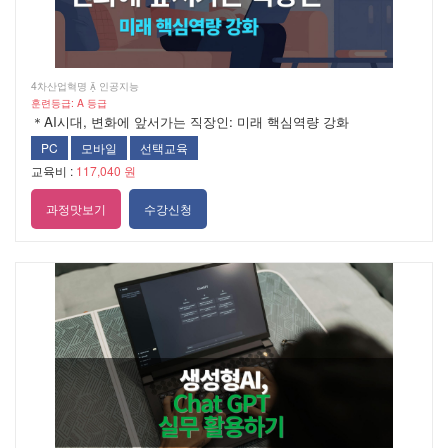
4차산업혁명  인공지능
훈련등급: A 등급
＊AI시대, 변화에 앞서가는 직장인: 미래 핵심역량 강화
PC
모바일
선택교육
교육비 :
117,040 원
과정맛보기
수강신청