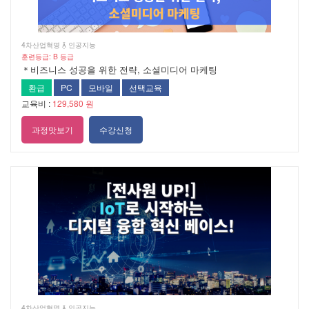
4차산업혁명  인공지능
훈련등급: B 등급
＊비즈니스 성공을 위한 전략, 소셜미디어 마케팅
환급
PC
모바일
선택교육
교육비 :
129,580 원
과정맛보기
수강신청
4차산업혁명  인공지능