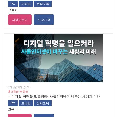
PC
모바일
선택교육
교육비 :
과정맛보기
수강신청
4차산업혁명  IoT
훈련등급: A 등급
＊디지털 혁명을 일으켜라, 사물인터넷이 바꾸는 세상과 미래
PC
모바일
선택교육
교육비 :