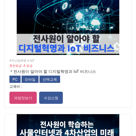
4차산업혁명  IoT
훈련등급: A 등급
＊전사원이 알아야 할 디지털혁명과 IoT 비즈니스
PC
모바일
선택교육
교육비 :
과정맛보기
수강신청