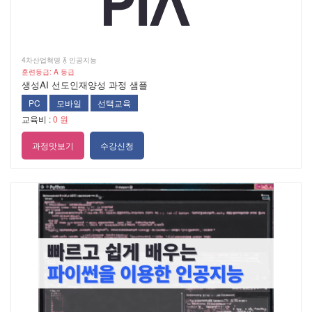
4차산업혁명  인공지능
훈련등급: A 등급
생성AI 선도인재양성 과정 샘플
PC
모바일
선택교육
교육비 :
0 원
과정맛보기
수강신청