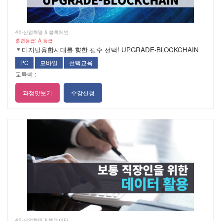
4차산업혁명  블록체인
훈련등급: A 등급
＊디지털융합시대를 향한 필수 선택! UPGRADE-BLOCKCHAIN
PC
모바일
선택교육
교육비 :
과정맛보기
수강신청
4차산업혁명  빅데이터