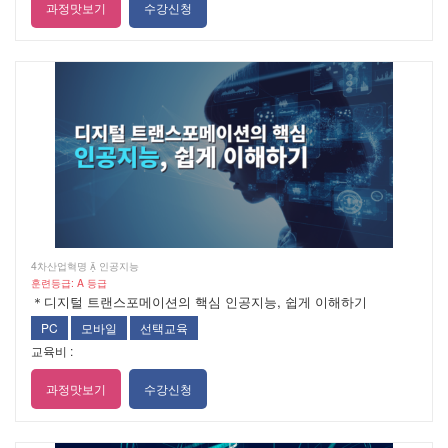
과정맛보기
수강신청
4차산업혁명  인공지능
훈련등급: A 등급
＊디지털 트랜스포메이션의 핵심 인공지능, 쉽게 이해하기
PC
모바일
선택교육
교육비 :
과정맛보기
수강신청