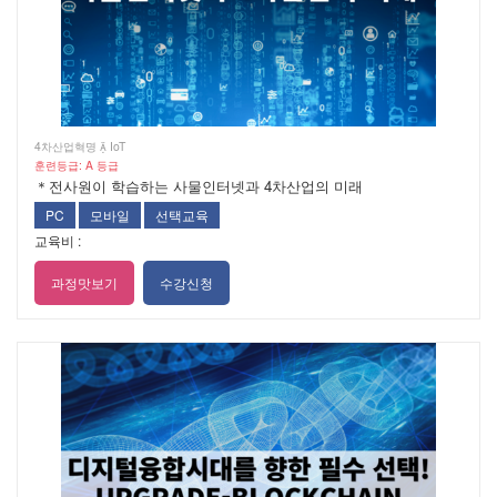
4차산업혁명  IoT
훈련등급: A 등급
＊전사원이 학습하는 사물인터넷과 4차산업의 미래
PC
모바일
선택교육
교육비 :
과정맛보기
수강신청