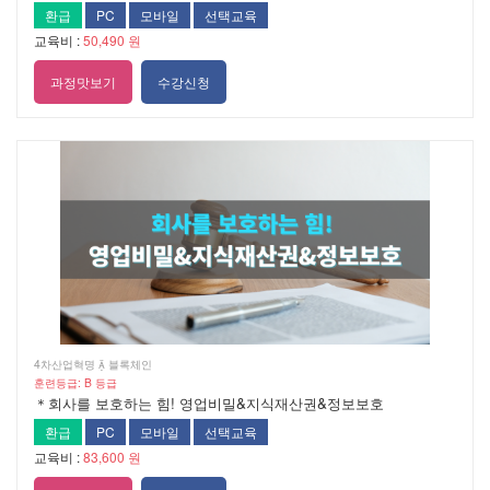
환급
PC
모바일
선택교육
교육비 :
50,490 원
과정맛보기
수강신청
4차산업혁명  블록체인
훈련등급: B 등급
＊회사를 보호하는 힘! 영업비밀&지식재산권&정보보호
환급
PC
모바일
선택교육
교육비 :
83,600 원