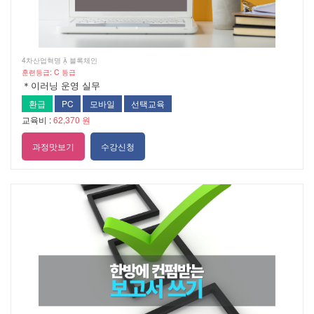
4차산업혁명  블록체인
훈련등급: C 등급
＊이러닝 운영 실무
환급
PC
모바일
선택교육
교육비 :
62,370 원
과정맛보기
수강신청