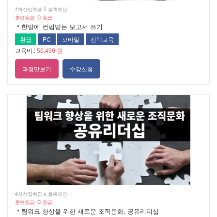
4차산업혁명  블록체인
훈련등급: C 등급
＊한방에 컨펌받는 보고서 쓰기
환급
PC
모바일
선택교육
교육비 :
50,490 원
과정맛보기
수강신청
4차산업혁명  블록체인
훈련등급: C 등급
＊팀워크 향상을 위한 새로운 조직문화, 공유리더십