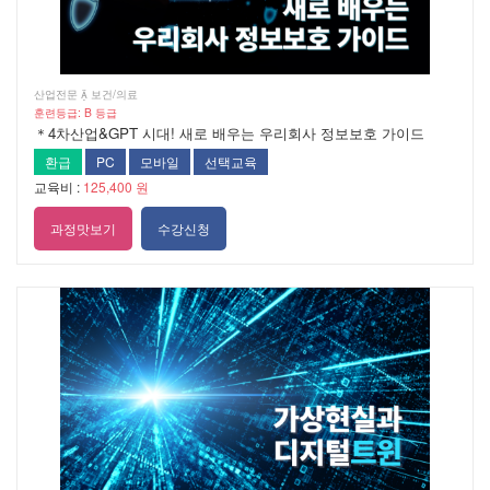
산업전문  보건/의료
훈련등급: B 등급
＊4차산업&GPT 시대! 새로 배우는 우리회사 정보보호 가이드
환급
PC
모바일
선택교육
교육비 :
125,400 원
과정맛보기
수강신청