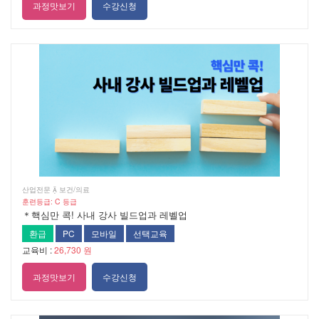
과정맛보기
수강신청
산업전문  보건/의료
훈련등급: C 등급
＊핵심만 콕! 사내 강사 빌드업과 레벨업
환급
PC
모바일
선택교육
교육비 :
26,730 원
과정맛보기
수강신청