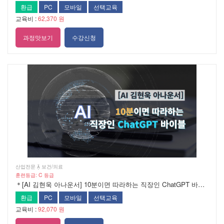
환급
PC
모바일
선택교육
교육비 :
62,370 원
과정맛보기
수강신청
산업전문  보건/의료
훈련등급: C 등급
＊[AI 김현욱 아나운서] 10분이면 따라하는 직장인 ChatGPT 바이블
환급
PC
모바일
선택교육
교육비 :
92,070 원