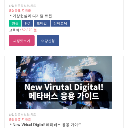
산업전문  보건/의료
훈련등급: C 등급
＊가상현실과 디지털 트윈
환급
PC
모바일
선택교육
교육비 :
62,370 원
과정맛보기
수강신청
산업전문  보건/의료
훈련등급: C 등급
＊New Virtual Digital! 메타버스 응용 가이드