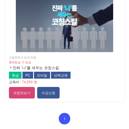
산업전문  보건/의료
훈련등급: C 등급
＊진짜 '나'를 세우는 코칭스킬
환급
PC
모바일
선택교육
교육비 :
74,250 원
과정맛보기
수강신청
1