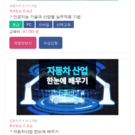
공통직무  자기개발
훈련등급: B 등급
＊인공지능 기술과 산업별 실무적용 기법
환급
PC
모바일
선택교육
교육비 :
87,780 원
과정맛보기
수강신청
공통직무  자기개발
훈련등급: C 등급
＊자동차산업 한눈에 배우기