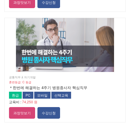
과정맛보기
수강신청
공통직무  자기개발
훈련등급: C 등급
＊한번에 해결하는 4주기 병원종사자 핵심직무
환급
PC
모바일
선택교육
교육비 :
74,250 원
과정맛보기
수강신청