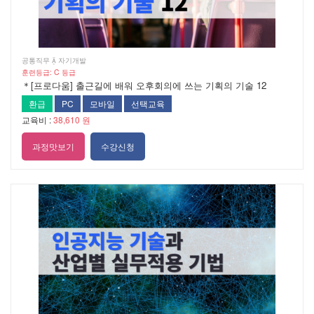
공통직무  자기개발
훈련등급: C 등급
＊[프로다움] 출근길에 배워 오후회의에 쓰는 기획의 기술 12
환급
PC
모바일
선택교육
교육비 :
38,610 원
과정맛보기
수강신청