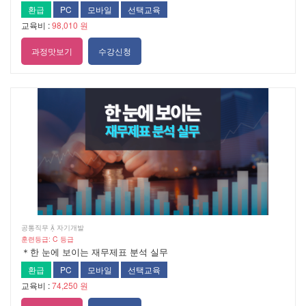
환급
PC
모바일
선택교육
교육비 :
98,010 원
과정맛보기
수강신청
공통직무  자기개발
훈련등급: C 등급
＊한 눈에 보이는 재무제표 분석 실무
환급
PC
모바일
선택교육
교육비 :
74,250 원