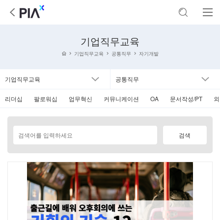
기업직무교육
기업직무교육
공통직무
자기개발
기업직무교육
공통직무
리더십
팔로워십
업무혁신
커뮤니케이션
OA
문서작성/PT
외