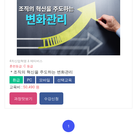
4차산업혁명  메타버스
훈련등급: C 등급
＊조직의 혁신을 주도하는 변화관리
환급
PC
모바일
선택교육
교육비 :
50,490 원
과정맛보기
수강신청
1