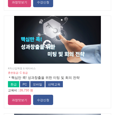
과정맛보기
수강신청
4차산업혁명  메타버스
훈련등급: C 등급
＊핵심만 콕! 성과창출을 위한 미팅 및 회의 전략
환급
PC
모바일
선택교육
교육비 :
26,730 원
과정맛보기
수강신청