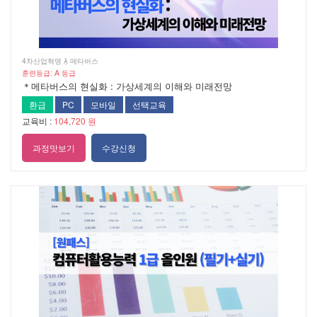
4차산업혁명  메타버스
훈련등급: A 등급
＊메타버스의 현실화 : 가상세계의 이해와 미래전망
환급
PC
모바일
선택교육
교육비 :
104,720 원
과정맛보기
수강신청