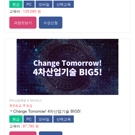
환급
PC
모바일
선택교육
교육비 :
129,580 원
과정맛보기
수강신청
4차산업혁명  메타버스
훈련등급: B 등급
＊Change Tomorrow! 4차산업기술 BIG5!
환급
PC
모바일
선택교육
교육비 :
87,780 원