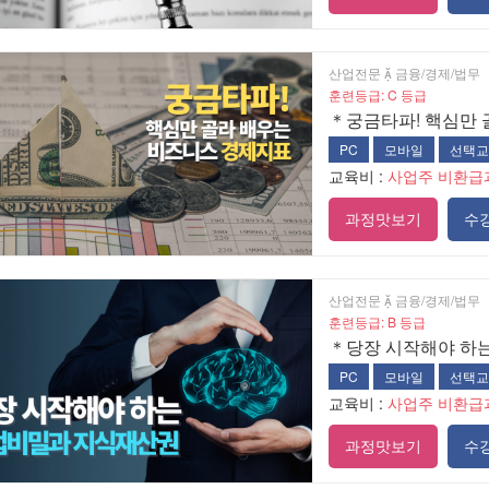
산업전문  금융/경제/법무
훈련등급: C 등급
＊궁금타파! 핵심만 
PC
모바일
선택교
교육비 :
사업주 비환급
과정맛보기
수
산업전문  금융/경제/법무
훈련등급: B 등급
＊당장 시작해야 하
PC
모바일
선택교
교육비 :
사업주 비환급
과정맛보기
수