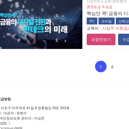
산업전문  금융/경제/법무
훈련등급: A 등급
핵심만 콕! 금융의 
PC
모바일
선택교
교육비 :
사업주 비환급
과정맛보기
수
1
2
취급방침
서초구 바우뫼로 41길 8 정훈빌딩 302, 303호
9 ㅣ 대표자 : 유현수
e ㅣ 개인정보보호 관리자 : 이성준
2235 ㅣ
대구달성-0505