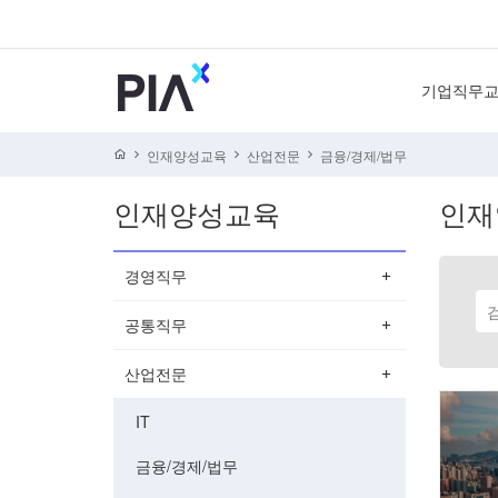
기업직무
경영직
인재양성교육
산업전문
금융/경제/법무
공통직
인재양성교육
인재
산업전
4차산업혁
경영직무
공통직무
산업전문
IT
금융/경제/법무