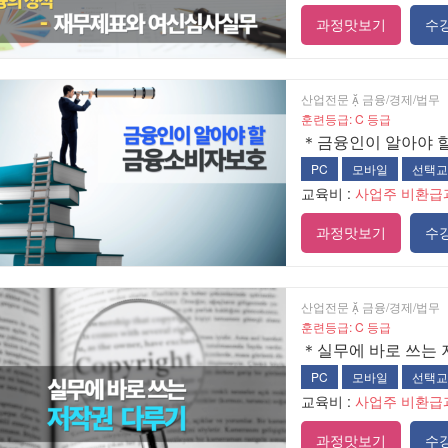
과정맛보기
수
산업전문  금융/경제/법무
훈련등급: C 등급
＊금융인이 알아야 
PC
모바일
선택교
교육비 :
사업주 비환급
과정맛보기
수
산업전문  금융/경제/법무
훈련등급: C 등급
＊실무에 바로 쓰는 
PC
모바일
선택교
교육비 :
사업주 비환급
과정맛보기
수