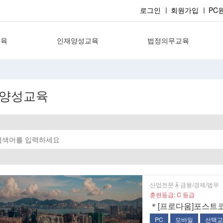
로그인
회원가입
PC
교육
인재양성교육
법정의무교육
무
경영직무
성희롱예방
무
공통직무
장애인인식개선
양성교육
문
산업전문
개인정보보호
명
4차산업혁명
직장내괴롭힘
퇴직연금
산업전문  금융/경제/법무
훈련등급: C 등급
＊[프로다움]포스트코
PC
모바일
선택교