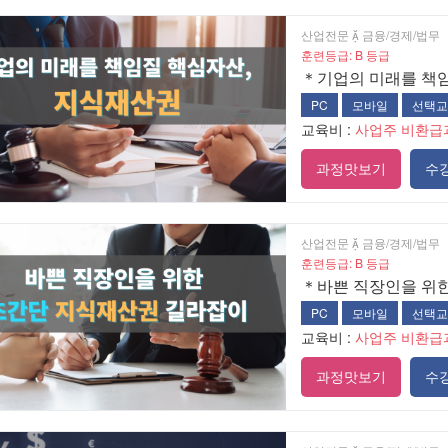
산업전문  금융/경제/법무
훈련등급: B 등급
＊기업의 미래를 책
PC
모바일
선택교
교육비 :
사업주 비환급
과정맛보기
수
산업전문  금융/경제/법무
훈련등급: B 등급
＊바쁜 직장인을 위
PC
모바일
선택교
교육비 :
사업주 비환급
과정맛보기
수