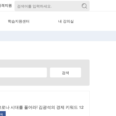
원격지원
학습지원센터
내 강의실
공지사항
수강관리
자주묻는질문
신청/결제 관리
학습자료실
상담관리
뉴스레터
회원정보 관리
1:1문의
PC원격지원
본인인증 안내
로나 시대를 풀어라! 김광석의 경제 키워드 12
육