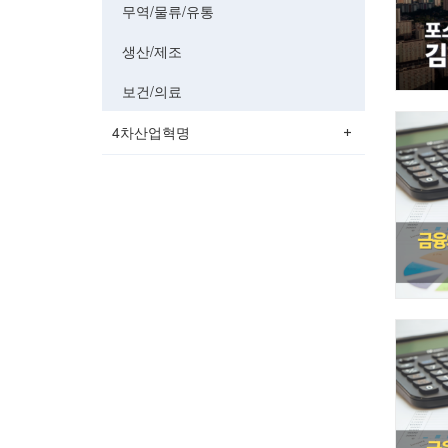
무역/물류/유통
생산/제조
보건/의료
4차산업혁명