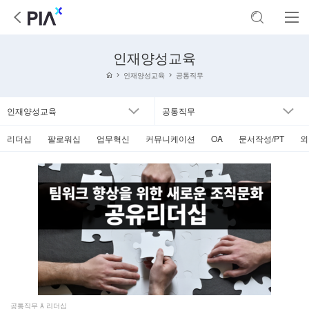
인재양성교육
인재양성교육
공통직무
인재양성교육
공통직무
리더십
팔로워십
업무혁신
커뮤니케이션
OA
문서작성/PT
외
공통직무  리더십