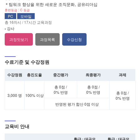
＊팀워크 향상을 위한 새로운 조직문화, 공유리더십
훈련등급 : C 등급
PC
모바일
총 16차시 / 17시간 교육과정
-
강사
과정목록
과정맛보기
수강신청
수료기준 및 수강정원
수강정원
총진도율
중간평가
최종평가
과제
총 0점 /
총 0점 /
0% 반영
0% 반영
총 0점 /
3,000 명
100% 이상
0% 반영
반영된 평가 합산 0점 이상
교육비 안내
환급 : 대규모
환급 : 대규모